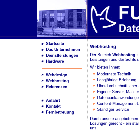
Startseite
Webhosting
Das Unternehmen
Der Bereich
Webhosting
is
Dienstleistungen
Leistungen und der
Schlüs
Hardware
Wir bieten Ihnen:
Modernste Technik
Webdesign
Langjährige Erfahrung
Webhosting
Überdurchschnittlicher
Referenzen
Eigener Server, Mailser
Datenbankanwendunge
Anfahrt
Content-Management-
Kontakt
Ständiger Service
Fernbetreuung
Durch unsere angebotenen 
Lösungen gerecht - ein st
uns.